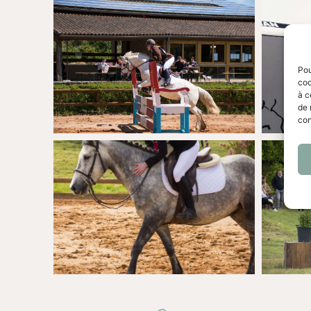
Pou
coo
à c
de 
con