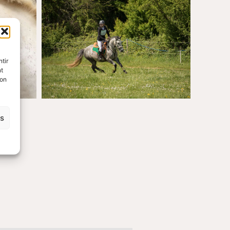
tir
nt
son
es